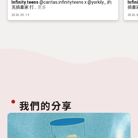
Infinity.teens
@caritas.infinityteens x @yorkily_ 約
Infin
克插畫家 打...
更多
插畫家
2026.05.19
2026.
我們的分享