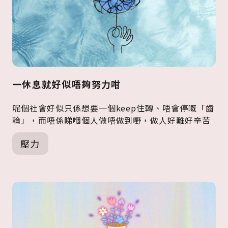
一休息就好似唔夠努力咁
呢個社會好似只係想要一個keep住轉、唔會停嘅「齒
輪」，而唔係睇嗰個人做唔做到嘢，做人好難好辛苦
壓力