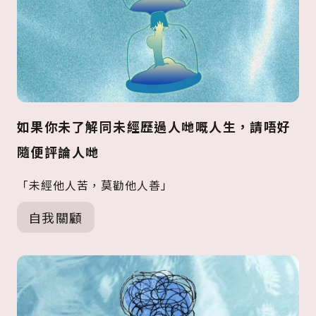
如果你未了解同未經歷過人哋嘅人生，請唔好
隨便評論人哋
「未經他人苦，莫勸他人善」
自我關顧